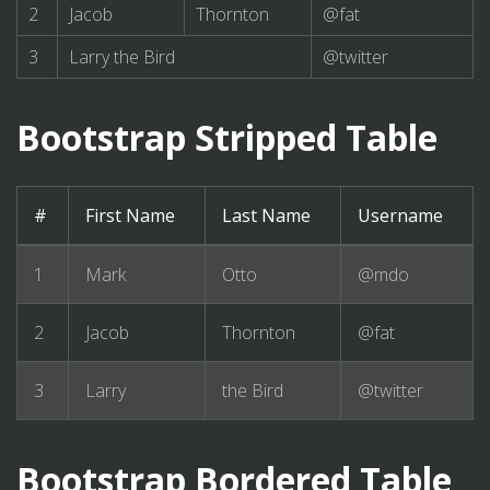
2
Jacob
Thornton
@fat
3
Larry the Bird
@twitter
Bootstrap Stripped Table
#
First Name
Last Name
Username
1
Mark
Otto
@mdo
2
Jacob
Thornton
@fat
3
Larry
the Bird
@twitter
Bootstrap Bordered Table