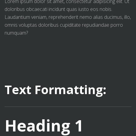
Lorem ipsum dolor sit amet, consectetur adipisicing elit. Ut
doloribus obcaecati incidunt quas iusto eos nobis.
Laudantium veniam, reprehenderit nemo alias ducimus, illo,
omnis voluptas doloribus cupiditate repudiandae porro
numquam?
Text Formatting:
Heading 1