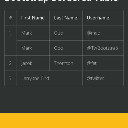
#
First Name
Last Name
Username
1
Mark
Otto
@mdo
Mark
Otto
@TwBootstrap
2
Jacob
Thornton
@fat
3
Larry the Bird
@twitter