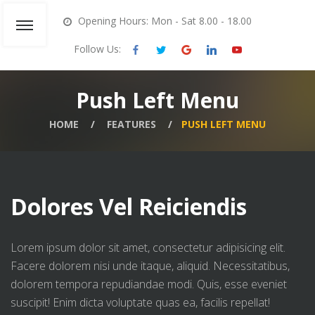
Opening Hours: Mon - Sat 8.00 - 18.00
Follow Us:
Push Left Menu
HOME
FEATURES
PUSH LEFT MENU
Dolores Vel Reiciendis
Lorem ipsum dolor sit amet, consectetur adipisicing elit.
Facere dolorem nisi unde itaque, aliquid. Necessitatibus,
dolorem tempora repudiandae modi. Quis, esse eveniet
suscipit! Enim dicta voluptate quas ea, facilis repellat!