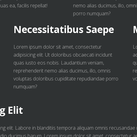
as ea, facilis repellat!
nemo alias ducimus, illo, omn
porro numquam?
Necessitatibus Saepe
Lorem ipsum dolor sit amet, consectetur
L
adipisicing elit. Ut doloribus obcaecati incidunt
ad
quas iusto eos nobis. Laudantium veniam,
q
reprehenderit nemo alias ducimus, illo, omnis
r
voluptas doloribus cupiditate repudiandae porro
v
numquam?
 Elit
ng elit. Labore in blanditiis tempora aliquam omnis recusandae m
io ducimus harum. Lorem ipsum dolor sit amet, consectetur adipi