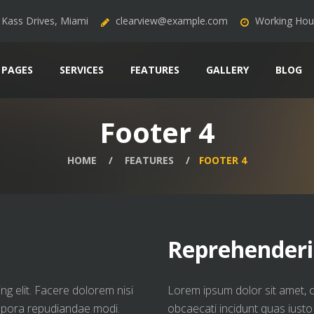
Kass Drives, Miami
clearview@example.com
Working Hour
PAGES
SERVICES
FEATURES
GALLERY
BLOG
Footer 4
HOME
FEATURES
FOOTER 4
Reprehenderi
ng elit. Facere dolorem nisi
Lorem ipsum dolor sit amet, co
empora repudiandae modi.
obcaecati incidunt quas iust