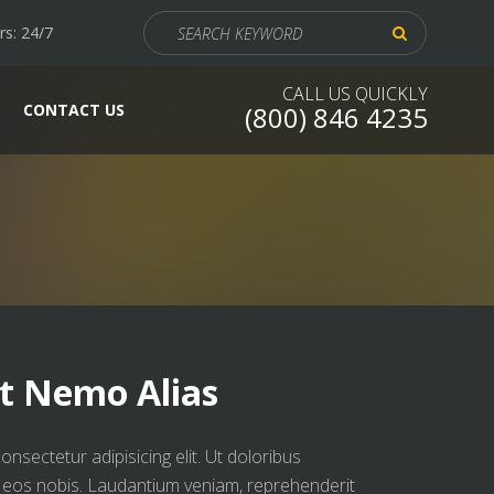
Search
s: 24/7
for:
CALL US QUICKLY
CONTACT US
(800) 846 4235
t Nemo Alias
nsectetur adipisicing elit. Ut doloribus
o eos nobis. Laudantium veniam, reprehenderit