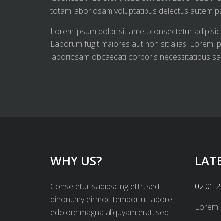
totam laboriosam voluptatibus delectus autem pa
Lorem ipsum dolor sit amet, consectetur adipisicin
Laborum fugit maiores aut non sit alias. Lorem ip
laboriosam obcaecati corporis necessitatibus sa
WHY US?
LAT
Consetetur sadipscing elitr, sed
02.01.
dinonumy eirmod tempor ut labore
Lorem 
edolore magna aliquyam erat, sed