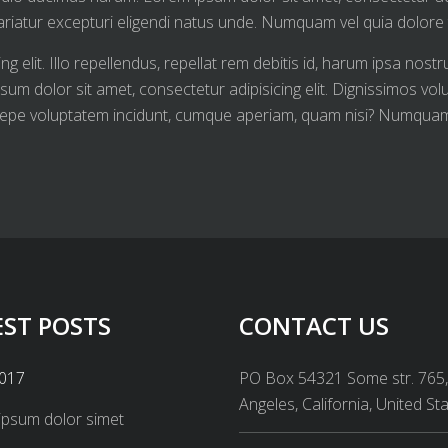
riatur excepturi eligendi natus unde. Numquam vel quia dolor
g elit. Illo repellendus, repellat rem debitis id, harum ipsa nos
sum dolor sit amet, consectetur adipisicing elit. Dignissimos vo
epe voluptatem incidunt, cumque aperiam, quam nisi? Numquam, 
EST POSTS
CONTACT US
2017
PO Box 54321 Some str. 765
Angeles, California, United St
ipsum dolor simet