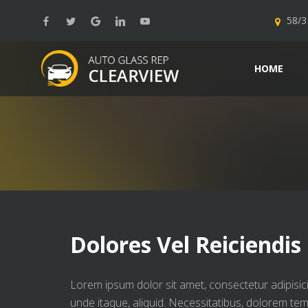
58/3 
HOME
Dolores Vel Reiciendis
Lorem ipsum dolor sit amet, consectetur adipisici
unde itaque, aliquid. Necessitatibus, dolorem t