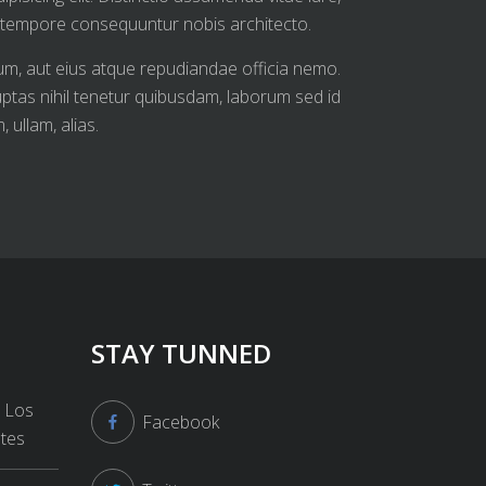
e tempore consequuntur nobis architecto.
trum, aut eius atque repudiandae officia nemo.
luptas nihil tenetur quibusdam, laborum sed id
ullam, alias.
STAY TUNNED
, Los
Facebook
ates