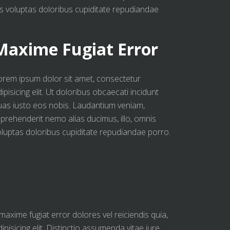
is voluptas doloribus cupiditate repudiandae
Maxime Fugiat Error
orem ipsum dolor sit amet, consectetur
ipisicing elit. Ut doloribus obcaecati incidunt
uas iusto eos nobis. Laudantium veniam,
eprehenderit nemo alias ducimus, illo, omnis
oluptas doloribus cupiditate repudiandae porro.
axime fugiat error dolores vel reiciendis quia,
sicing elit. Distinctio assumenda vitae iure,